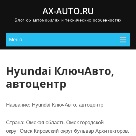
П
AX-AUTO.RU
р
Блог об автомобилях и технических особенностях
о
м
о
Меню
т
а
т
Hyundai КлючАвто,
ь
автоцентр
к
с
о
Название:
Hyundai КлючАвто, автоцентр
д
е
Страна:
Омская область Омск городской
р
округ Омск Кировский округ бульвар Архитекторов,
ж