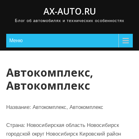
П
AX-AUTO.RU
р
Блог об автомобилях и технических особенностях
о
м
о
Меню
т
а
т
Автокомплекс,
ь
Автокомплекс
к
с
о
Название:
Автокомплекс, Автокомплекс
д
е
Страна:
Новосибирская область Новосибирск
р
городской округ Новосибирск Кировский район
ж