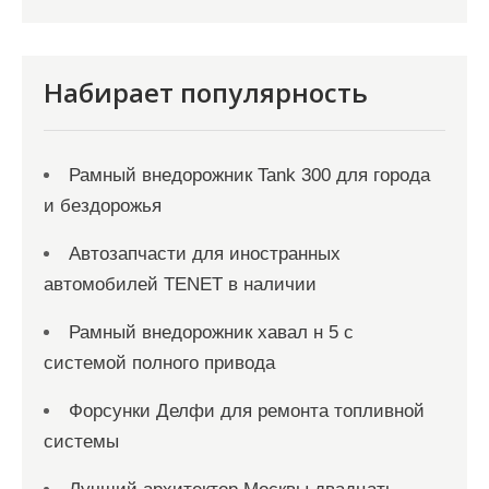
ц
и
я
Набирает популярность
з
а
Рамный внедорожник Tank 300 для города
п
и бездорожья
и
с
Автозапчасти для иностранных
автомобилей TENET в наличии
е
й
Рамный внедорожник хавал н 5 с
системой полного привода
Форсунки Делфи для ремонта топливной
системы