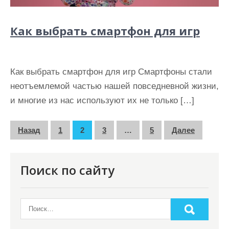
Как выбрать смартфон для игр
Как выбрать смартфон для игр Смартфоны стали
неотъемлемой частью нашей повседневной жизни,
и многие из нас используют их не только […]
П
Назад
1
2
3
…
5
Далее
а
г
Поиск по сайту
и
н
а