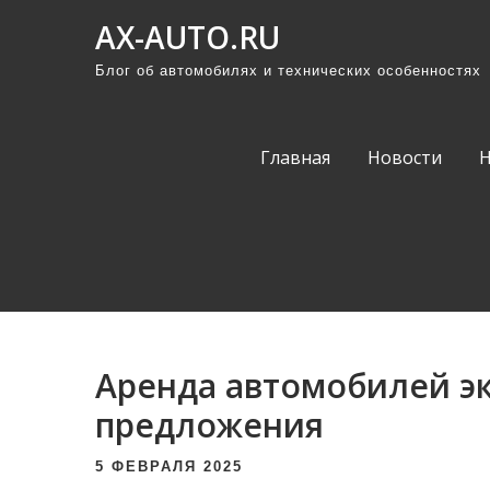
П
AX-AUTO.RU
р
Блог об автомобилях и технических особенностях
о
м
о
Главная
Новости
т
а
т
ь
к
с
о
Аренда автомобилей э
д
е
предложения
р
5 ФЕВРАЛЯ 2025
ж