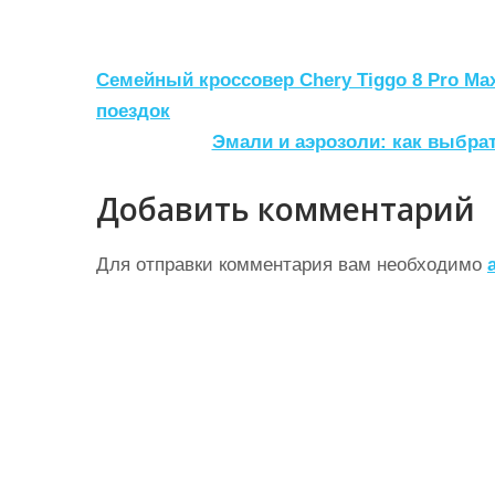
Н
Семейный кроссовер Chery Tiggo 8 Pro M
а
поездок
Эмали и аэрозоли: как выбра
в
и
Добавить комментарий
г
а
Для отправки комментария вам необходимо
ц
и
я
п
о
з