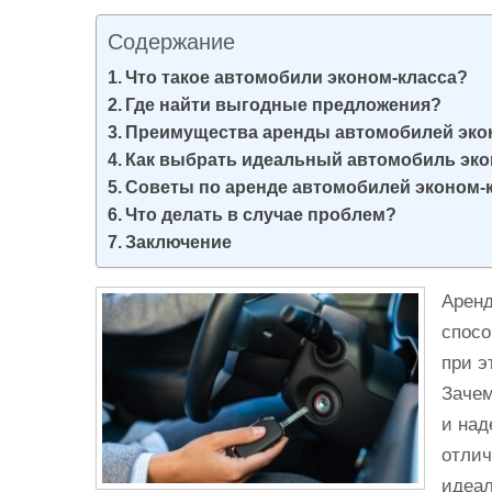
и
Содержание
м
о
Что такое автомобили эконом-класса?
Где найти выгодные предложения?
м
Преимущества аренды автомобилей эко
у
Как выбрать идеальный автомобиль эко
Советы по аренде автомобилей эконом-
Что делать в случае проблем?
Заключение
Аренд
спосо
при э
Зачем
и над
отлич
идеал