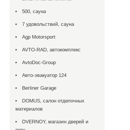
500, сауна
7 удовольствий, сауна
Agp Motorsport
AVTO-RAD, автокомплекс
AvtoDoc-Group
Aвто-эвакуатор 124
Berliner Garage
DOMUS, салон отделочных
материалов
DVERNOY, магазин дверей и
окон