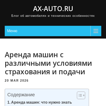
П
AX-AUTO.RU
р
Блог об автомобилях и технических особенностях
о
м
о
Меню
т
а
т
Аренда машин с
ь
различными условиями
к
страхования и подачи
с
о
20 МАЯ 2026
д
е
Содержание
р
Аренда машин: что нужно знать
ж