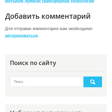
методом прямой трансферной технологии
и
г
Добавить комментарий
а
ц
Для отправки комментария вам необходимо
авторизоваться
.
и
я
п
о
Поиск по сайту
з
а
п
и
с