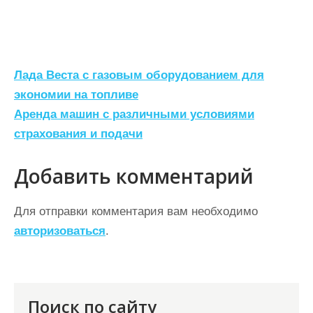
Н
Лада Веста с газовым оборудованием для
а
экономии на топливе
Аренда машин с различными условиями
в
страхования и подачи
и
г
Добавить комментарий
а
ц
Для отправки комментария вам необходимо
авторизоваться
.
и
я
п
о
Поиск по сайту