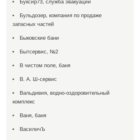
Буксир73, служба эвакуации
Бульдозер, компания по продаже
запасных частей
Быковские бани
Бытсервис, №2
В чистом поле, баня
В. А. Ш-сервис
Вальдивия, водно-оздоровительный
комплекс
Ваня, баня
ВасиличЪ