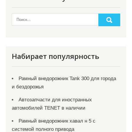
з
а
п
и
с
я
Набирает популярность
м
Рамный внедорожник Tank 300 для города
и бездорожья
Автозапчасти для иностранных
автомобилей TENET в наличии
Рамный внедорожник хавал н 5 с
системой полного привода