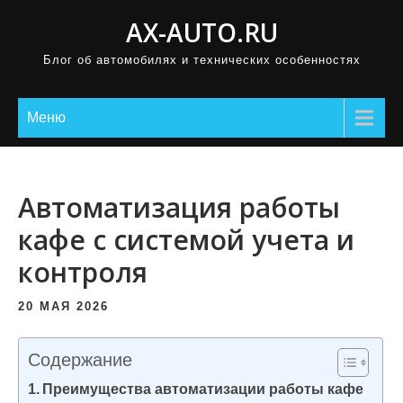
П
AX-AUTO.RU
р
Блог об автомобилях и технических особенностях
о
м
о
Меню
т
а
т
Автоматизация работы
ь
кафе с системой учета и
к
контроля
с
о
20 МАЯ 2026
д
е
Содержание
р
Преимущества автоматизации работы кафе
ж