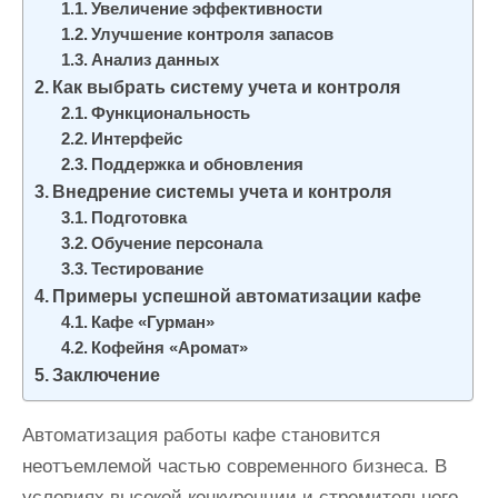
Увеличение эффективности
и
Улучшение контроля запасов
м
Анализ данных
о
Как выбрать систему учета и контроля
м
Функциональность
у
Интерфейс
Поддержка и обновления
Внедрение системы учета и контроля
Подготовка
Обучение персонала
Тестирование
Примеры успешной автоматизации кафе
Кафе «Гурман»
Кофейня «Аромат»
Заключение
Автоматизация работы кафе становится
неотъемлемой частью современного бизнеса. В
условиях высокой конкуренции и стремительного