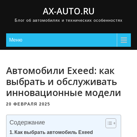
П
AX-AUTO.RU
р
Блог об автомобилях и технических особенностях
о
м
о
Меню
т
а
т
Автомобили Exeed: как
ь
выбрать и обслуживать
к
инновационные модели
с
о
20 ФЕВРАЛЯ 2025
д
е
Содержание
р
Как выбрать автомобиль Exeed
ж