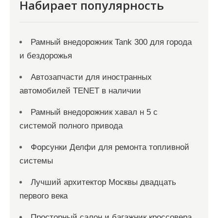
с
Набирает популярность
я
м
Рамный внедорожник Tank 300 для города
и бездорожья
Автозапчасти для иностранных
автомобилей TENET в наличии
Рамный внедорожник хавал н 5 с
системой полного привода
Форсунки Делфи для ремонта топливной
системы
Лучший архитектор Москвы двадцать
первого века
Просторный салон и багажник кроссовера