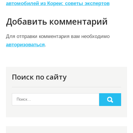
автомобилей из Кореи: советы экспертов
в
и
Добавить комментарий
г
а
Для отправки комментария вам необходимо
ц
авторизоваться
.
и
я
п
Поиск по сайту
о
з
а
п
и