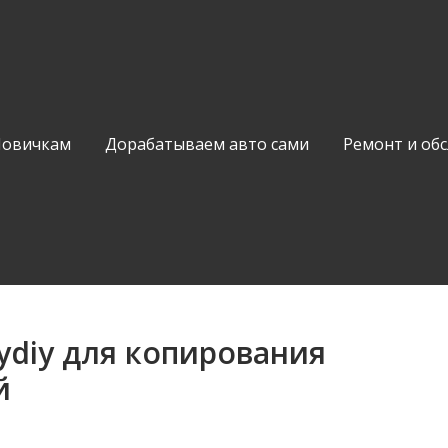
Новичкам
Дорабатываем авто сами
Ремонт и об
diy для копирования
й