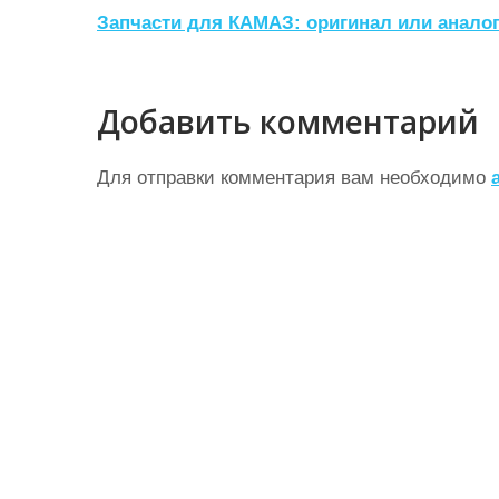
Н
Запчасти для КАМАЗ: оригинал или аналог
а
в
Добавить комментарий
и
г
Для отправки комментария вам необходимо
а
ц
и
я
п
о
з
а