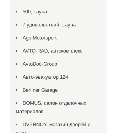
500, сауна
7 удовольствий, сауна
Agp Motorsport
AVTO-RAD, автокомплекс
AvtoDoc-Group
Aвто-эвакуатор 124
Berliner Garage
DOMUS, салон отделочных
материалов
DVERNOY, магазин дверей и
окон