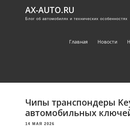
П
AX-AUTO.RU
р
Блог об автомобилях и технических особенностях
о
м
о
Главная
Новости
т
а
т
ь
к
с
о
Чипы транспондеры Key
д
е
автомобильных ключе
р
14 МАЯ 2026
ж