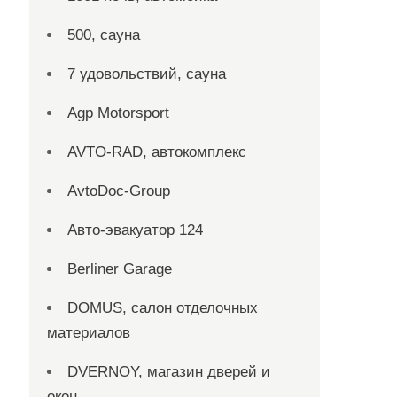
500, сауна
7 удовольствий, сауна
Agp Motorsport
AVTO-RAD, автокомплекс
AvtoDoc-Group
Aвто-эвакуатор 124
Berliner Garage
DOMUS, салон отделочных
материалов
DVERNOY, магазин дверей и
окон