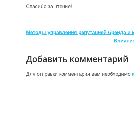
Спасибо за чтение!
Н
Методы управления репутацией бренда и 
а
Влияние
в
Добавить комментарий
и
г
Для отправки комментария вам необходимо
а
ц
и
я
п
о