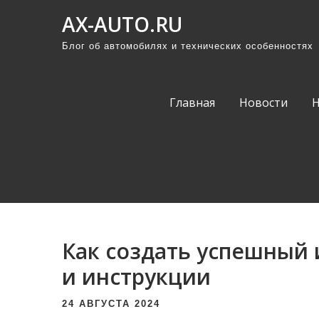
П
AX-AUTO.RU
р
Блог об автомобилях и технических особенностях
о
м
о
Главная
Новости
т
а
т
ь
к
с
о
Как создать успешный 
д
е
и инструкции
р
24 АВГУСТА 2024
ж