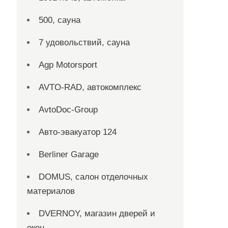
500, сауна
7 удовольствий, сауна
Agp Motorsport
AVTO-RAD, автокомплекс
AvtoDoc-Group
Aвто-эвакуатор 124
Berliner Garage
DOMUS, салон отделочных
материалов
DVERNOY, магазин дверей и
окон