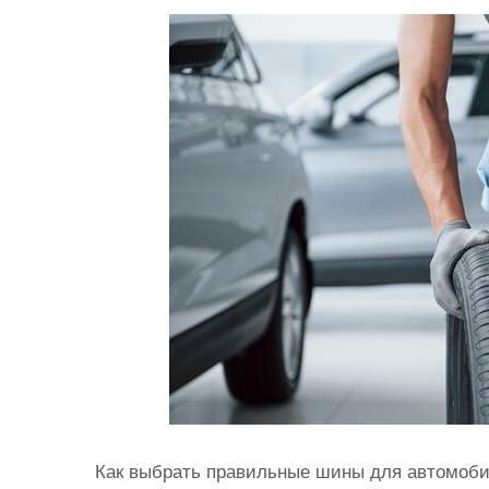
и
м
о
м
у
Как выбрать правильные шины для автомоби