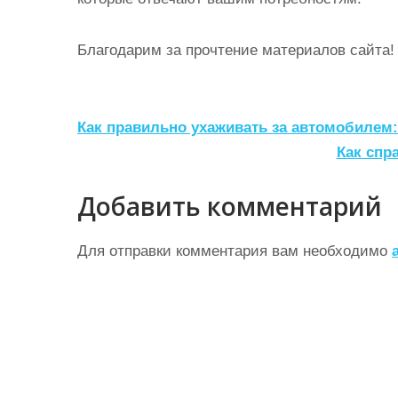
Благодарим за прочтение материалов сайта!
Н
Как правильно ухаживать за автомобилем
а
Как спр
в
Добавить комментарий
и
г
Для отправки комментария вам необходимо
а
ц
и
я
п