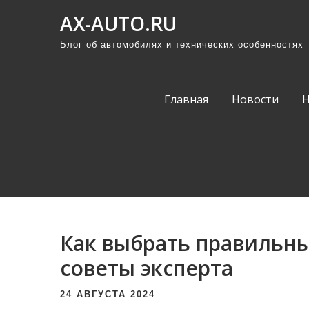
П
AX-AUTO.RU
р
Блог об автомобилях и технических особенностях
о
м
о
Главная
Новости
т
а
т
ь
к
с
о
Как выбрать правильн
д
е
советы эксперта
р
24 АВГУСТА 2024
ж