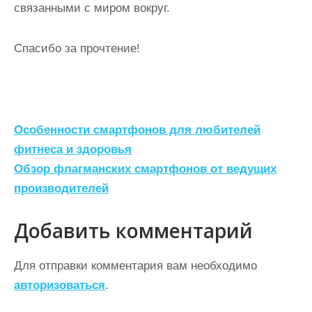
связанными с миром вокруг.
Спасибо за прочтение!
Н
Особенности смартфонов для любителей
а
фитнеса и здоровья
Обзор флагманских смартфонов от ведущих
в
производителей
и
г
Добавить комментарий
а
ц
Для отправки комментария вам необходимо
авторизоваться
.
и