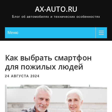
П
AX-AUTO.RU
р
Блог об автомобилях и технических особенностях
о
м
о
Меню
т
а
т
Как выбрать смартфон
ь
для пожилых людей
к
с
24 АВГУСТА 2024
о
д
е
р
ж