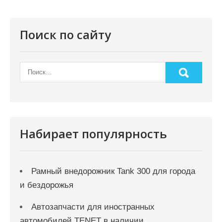
я
п
о
Поиск по сайту
з
а
п
и
с
я
Набирает популярность
м
Рамный внедорожник Tank 300 для города
и бездорожья
Автозапчасти для иностранных
автомобилей TENET в наличии