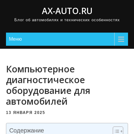
П
AX-AUTO.RU
р
Блог об автомобилях и технических особенностях
о
м
о
Меню
т
а
т
Компьютерное
ь
диагностическое
к
оборудование для
с
о
автомобилей
д
е
13 ЯНВАРЯ 2025
р
ж
Содержание