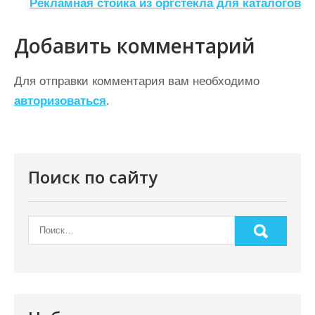
Рекламная стойка из оргстекла для каталогов
в
и
Добавить комментарий
г
а
Для отправки комментария вам необходимо
ц
авторизоваться
.
и
я
п
Поиск по сайту
о
з
а
п
и
с