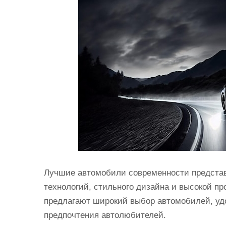
и
м
о
м
у
Лучшие автомобили современности представ
технологий, стильного дизайна и высокой п
предлагают широкий выбор автомобилей, уд
предпочтения автолюбителей.