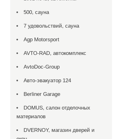
500, сауна
7 удовольствий, сауна
Agp Motorsport
AVTO-RAD, автокомплекс
AvtoDoc-Group
Aвто-эвакуатор 124
Berliner Garage
DOMUS, салон отделочных
материалов
DVERNOY, магазин дверей и
окон