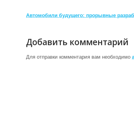
Н
Автомобили будущего: прорывные разраб
а
в
Добавить комментарий
и
г
Для отправки комментария вам необходимо
а
ц
и
я
п
о
з