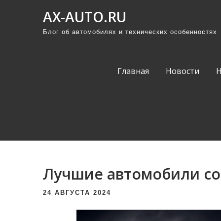
П
AX-AUTO.RU
р
Блог об автомобилях и технических особенностях
о
м
о
Главная
Новости
т
а
т
ь
к
с
о
Лучшие автомобили с
д
е
24 АВГУСТА 2024
р
ж