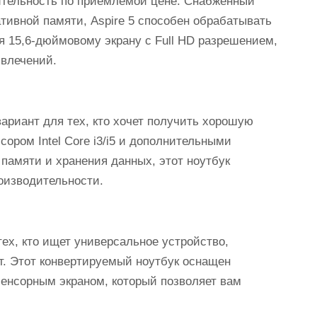
дительность по приемлемой цене. Снабженный
еративной памяти, Aspire 5 способен обрабатывать
я 15,6-дюймовому экрану с Full HD разрешением,
звлечений.
ариант для тех, кто хочет получить хорошую
ором Intel Core i3/i5 и дополнительными
амяти и хранения данных, этот ноутбук
оизводительности.
тех, кто ищет универсальное устройство,
ет. Этот конвертируемый ноутбук оснащен
и сенсорным экраном, который позволяет вам