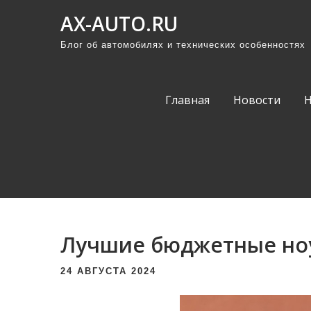
П
AX-AUTO.RU
р
Блог об автомобилях и технических особенностях
о
м
о
Главная
Новости
т
а
т
ь
к
с
о
Лучшие бюджетные но
д
е
24 АВГУСТА 2024
р
ж