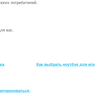
ногих потребителей.
ля вас.
ка
Как выбрать ноутбук для игр
авторизоваться
.