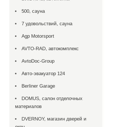
500, сауна
7 удовольствий, сауна
Agp Motorsport
AVTO-RAD, автокомплекс
AvtoDoc-Group
Aвто-эвакуатор 124
Berliner Garage
DOMUS, салон отделочных
материалов
DVERNOY, магазин дверей и
окон