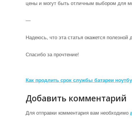
цены и могут быть отличным выбором для м
—
Надеюсь, что эта статья окажется полезной д
Спасибо за прочтение!
Н
Как продлить срок службы батареи ноутбу
а
Добавить комментарий
в
и
Для отправки комментария вам необходимо
г
а