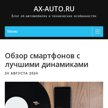
П
AX-AUTO.RU
р
Блог об автомобилях и технических особенностях
о
м
о
Меню
т
а
т
Обзор смартфонов с
ь
лучшими динамиками
к
с
24 АВГУСТА 2024
о
д
е
р
ж