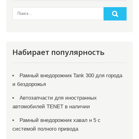
з
а
п
и
с
я
Набирает популярность
м
Рамный внедорожник Tank 300 для города
и бездорожья
Автозапчасти для иностранных
автомобилей TENET в наличии
Рамный внедорожник хавал н 5 с
системой полного привода