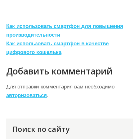
Н
Как использовать смартфон для повышения
а
производительности
Как использовать смартфон в качестве
в
цифрового кошелька
и
г
Добавить комментарий
а
ц
Для отправки комментария вам необходимо
авторизоваться
.
и
я
п
о
Поиск по сайту