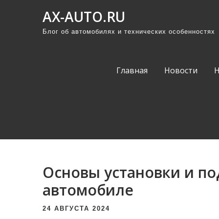
П
AX-AUTO.RU
р
Блог об автомобилях и технических особенностях
о
м
о
Главная
Новости
т
а
т
ь
к
с
о
Основы установки и по
д
е
автомобиле
р
24 АВГУСТА 2024
ж