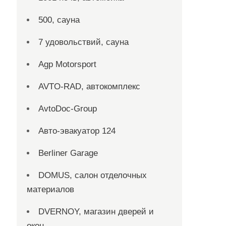
500, сауна
7 удовольствий, сауна
Agp Motorsport
AVTO-RAD, автокомплекс
AvtoDoc-Group
Aвто-эвакуатор 124
Berliner Garage
DOMUS, салон отделочных
материалов
DVERNOY, магазин дверей и
окон