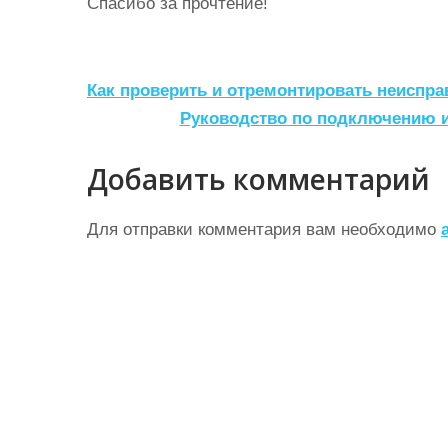
Спасибо за прочтение!
Н
Как проверить и отремонтировать неиспра
а
Руководство по подключению и
в
Добавить комментарий
и
г
Для отправки комментария вам необходимо
а
ц
и
я
п
о