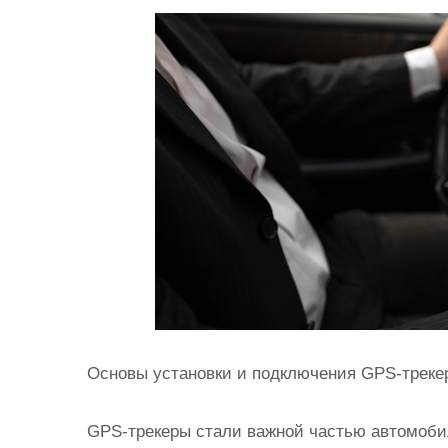
и
м
о
м
у
Основы установки и подключения GPS-треке
GPS-трекеры стали важной частью автомоби