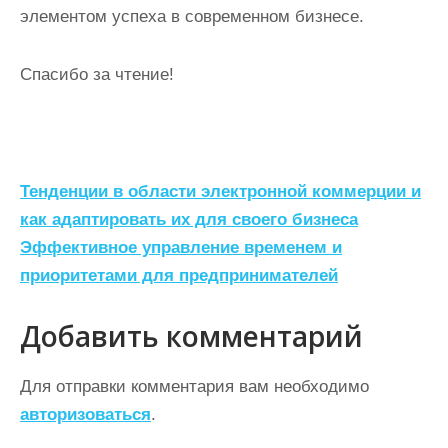
элементом успеха в современном бизнесе.
Спасибо за чтение!
Н
Тенденции в области электронной коммерции и
а
как адаптировать их для своего бизнеса
Эффективное управление временем и
в
приоритетами для предпринимателей
и
г
Добавить комментарий
а
ц
Для отправки комментария вам необходимо
авторизоваться
.
и