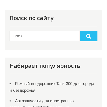
я
п
о
Поиск по сайту
з
а
п
и
с
я
Набирает популярность
м
Рамный внедорожник Tank 300 для города
и бездорожья
Автозапчасти для иностранных