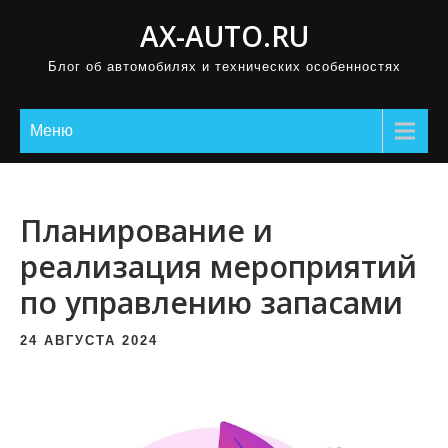
П
AX-AUTO.RU
р
Блог об автомобилях и технических особенностях
о
м
о
Меню
т
а
т
Планирование и
ь
реализация мероприятий
к
по управлению запасами
с
о
24 АВГУСТА 2024
д
е
р
ж