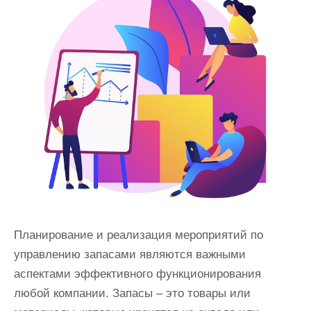
и
м
о
м
у
Планирование и реализация мероприятий по
управлению запасами являются важными
аспектами эффективного функционирования
любой компании. Запасы – это товары или