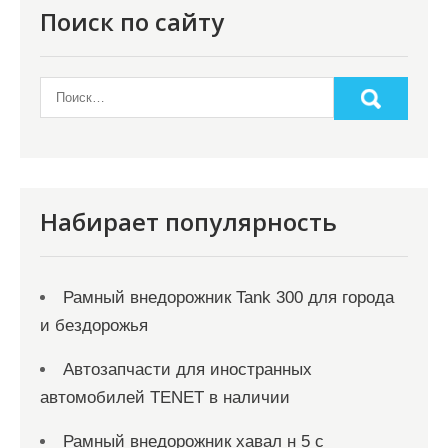
о
Поиск по сайту
з
а
п
и
с
я
Набирает популярность
м
Рамный внедорожник Tank 300 для города
и бездорожья
Автозапчасти для иностранных
автомобилей TENET в наличии
Рамный внедорожник хавал н 5 с