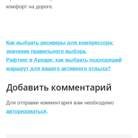
комфорт на дороге.
Н
Как выбрать ресиверы для компрессора:
а
значение правильного выбора.
Рафтинг в Архаре: как выбрать подходящий
в
маршрут для вашего активного отдыха?
и
г
Добавить комментарий
а
ц
Для отправки комментария вам необходимо
авторизоваться
.
и
я
п