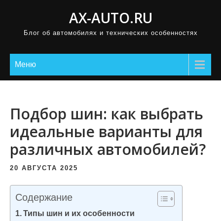
П
AX-AUTO.RU
р
Блог об автомобилях и технических особенностях
о
м
о
Меню
т
а
т
Подбор шин: как выбрать
ь
идеальные варианты для
к
различных автомобилей?
с
о
20 АВГУСТА 2025
д
е
Содержание
р
Типы шин и их особенности
ж