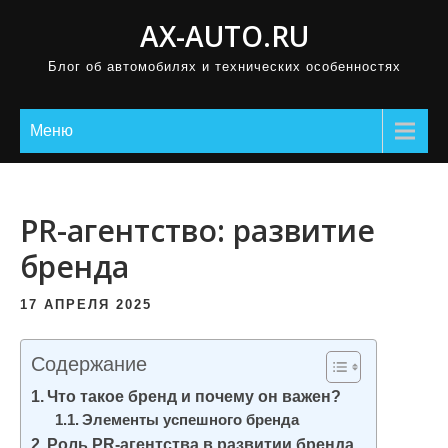
П
AX-AUTO.RU
р
Блог об автомобилях и технических особенностях
о
м
о
Меню
т
а
т
PR-агентство: развитие
ь
бренда
к
с
17 АПРЕЛЯ 2025
о
д
Содержание
е
Что такое бренд и почему он важен?
р
Элементы успешного бренда
ж
Роль PR-агентства в развитии бренда