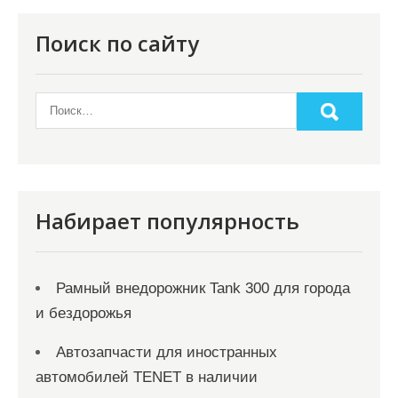
п
о
Поиск по сайту
з
а
п
и
с
я
Набирает популярность
м
Рамный внедорожник Tank 300 для города
и бездорожья
Автозапчасти для иностранных
автомобилей TENET в наличии