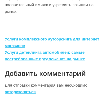
положительный имидж и укреплять позиции на
рынке.
Н
Услуги комплексного аутсорсинга для интернет
а
магазинов
Услуги детейлинга автомобилей: самые
в
востребованные предложения на рынке
и
г
Добавить комментарий
а
ц
Для отправки комментария вам необходимо
авторизоваться
.
и
я