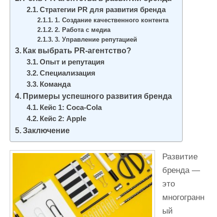
и
Стратегии PR для развития бренда
м
1. Создание качественного контента
2. Работа с медиа
о
3. Управление репутацией
м
Как выбрать PR-агентство?
у
Опыт и репутация
Специализация
Команда
Примеры успешного развития бренда
Кейс 1: Coca-Cola
Кейс 2: Apple
Заключение
Развитие
бренда —
это
многогранн
ый