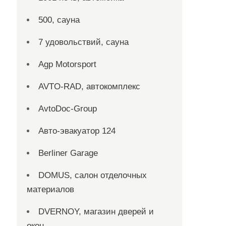
500, сауна
7 удовольствий, сауна
Agp Motorsport
AVTO-RAD, автокомплекс
AvtoDoc-Group
Aвто-эвакуатор 124
Berliner Garage
DOMUS, салон отделочных
материалов
DVERNOY, магазин дверей и
окон