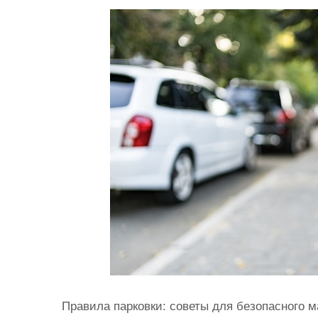
и
м
о
м
у
Правила парковки: советы для безопасного 