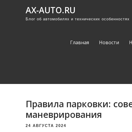
П
AX-AUTO.RU
р
Блог об автомобилях и технических особенностях
о
м
о
Главная
Новости
т
а
т
ь
к
с
о
Правила парковки: сов
д
е
маневрирования
р
24 АВГУСТА 2024
ж