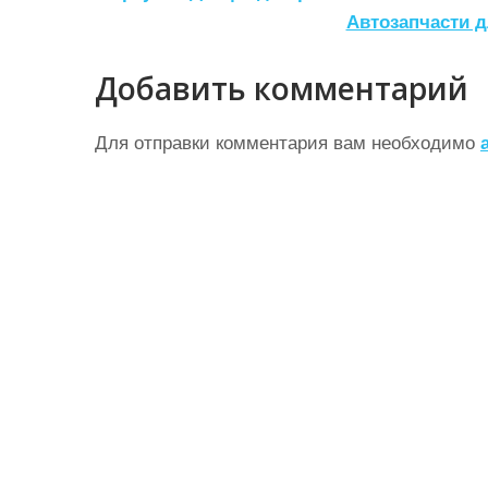
а
Автозапчасти 
в
Добавить комментарий
и
г
Для отправки комментария вам необходимо
а
ц
и
я
п
о
з
а
п