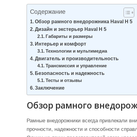
и
Содержание
м
о
Обзор рамного внедорожника Haval Н 5
Дизайн и экстерьер Haval Н 5
м
Габариты и размеры
у
Интерьер и комфорт
Технологии и мультимедиа
Двигатель и производительность
Трансмиссия и управление
Безопасность и надежность
Тесты и отзывы
Заключение
Обзор рамного внедорож
Рамные внедорожники всегда привлекали вн
прочности, надежности и способности спра