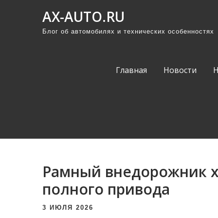
П
AX-AUTO.RU
р
Блог об автомобилях и технических особенностях
о
м
о
Главная
Новости
т
а
т
ь
к
с
о
Рамный внедорожник ха
д
е
полного привода
р
3 ИЮЛЯ 2026
ж