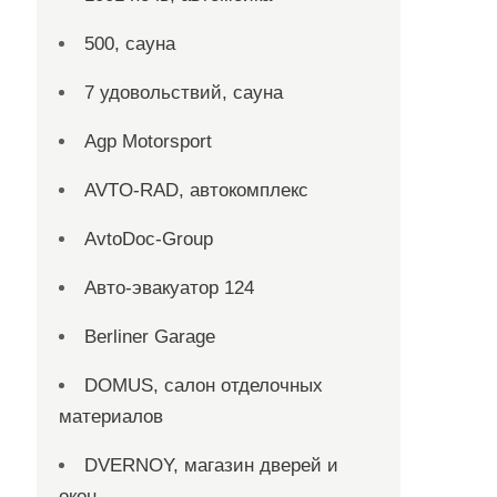
500, сауна
7 удовольствий, сауна
Agp Motorsport
AVTO-RAD, автокомплекс
AvtoDoc-Group
Aвто-эвакуатор 124
Berliner Garage
DOMUS, салон отделочных
материалов
DVERNOY, магазин дверей и
окон