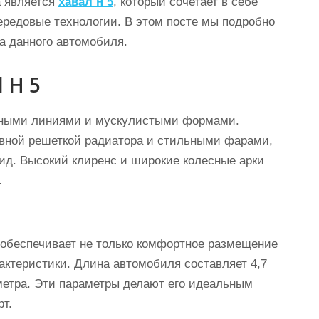
а является
хавал н 5
, который сочетает в себе
редовые технологии. В этом посте мы подробно
а данного автомобиля.
 Н 5
ивными линиями и мускулистыми формами.
вной решеткой радиатора и стильными фарами,
ид. Высокий клиренс и широкие колесные арки
.
 обеспечивает не только комфортное размещение
актеристики. Длина автомобиля составляет 4,7
 метра. Эти параметры делают его идеальным
рт.