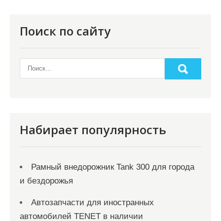
п
о
Поиск по сайту
з
а
п
и
с
я
Набирает популярность
м
Рамный внедорожник Tank 300 для города
и бездорожья
Автозапчасти для иностранных
автомобилей TENET в наличии