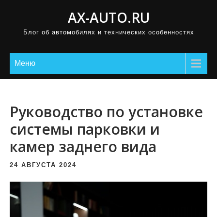
П
AX-AUTO.RU
р
Блог об автомобилях и технических особенностях
о
м
о
Меню
т
а
т
Руководство по установке
ь
системы парковки и
к
камер заднего вида
с
о
24 АВГУСТА 2024
д
е
р
ж