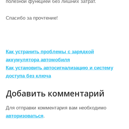
полезной функцией без лишних затрат.
Спасибо за прочтение!
Н
Как устранить проблемы с зарядкой
а
аккумулятора автомобиля
Как установить автосигнализацию и систему
в
доступа без ключа
и
г
Добавить комментарий
а
ц
Для отправки комментария вам необходимо
авторизоваться
.
и
я