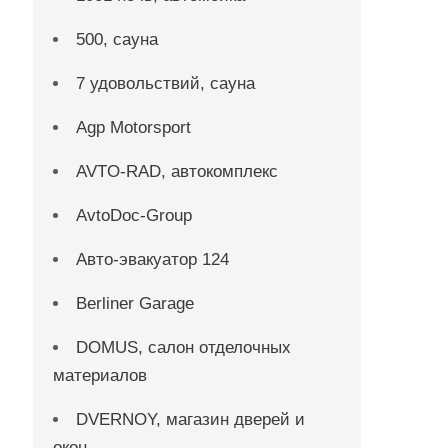
500, сауна
7 удовольствий, сауна
Agp Motorsport
AVTO-RAD, автокомплекс
AvtoDoc-Group
Aвто-эвакуатор 124
Berliner Garage
DOMUS, салон отделочных
материалов
DVERNOY, магазин дверей и
окон