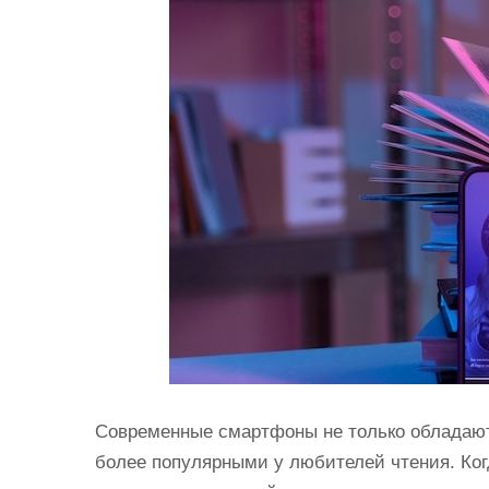
и
м
о
м
у
Современные смартфоны не только обладают
более популярными у любителей чтения. Когд