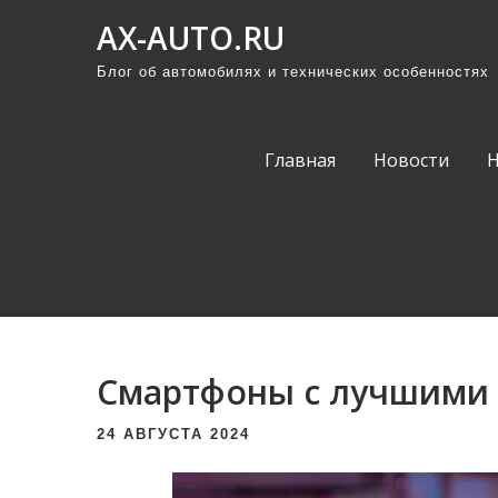
П
AX-AUTO.RU
р
Блог об автомобилях и технических особенностях
о
м
о
Главная
Новости
т
а
т
ь
к
с
о
Смартфоны с лучшими 
д
е
24 АВГУСТА 2024
р
ж