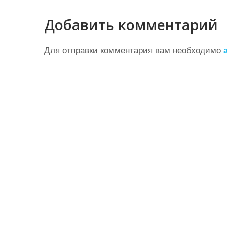
в
Добавить комментарий
и
г
Для отправки комментария вам необходимо
а
ц
и
я
п
о
з
а
п
и