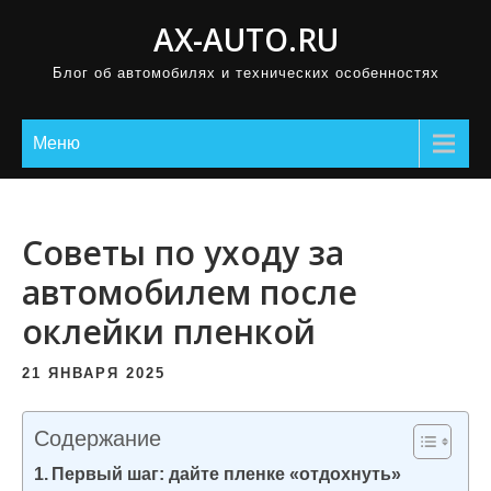
П
AX-AUTO.RU
р
Блог об автомобилях и технических особенностях
о
м
о
Меню
т
а
т
Советы по уходу за
ь
автомобилем после
к
оклейки пленкой
с
о
21 ЯНВАРЯ 2025
д
е
Содержание
р
Первый шаг: дайте пленке «отдохнуть»
ж