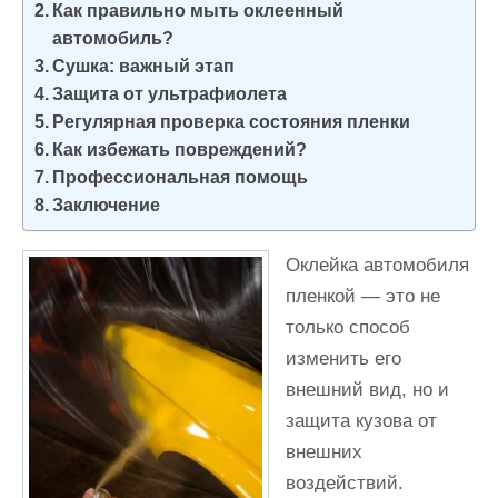
Как правильно мыть оклеенный
и
автомобиль?
м
Сушка: важный этап
о
Защита от ультрафиолета
м
Регулярная проверка состояния пленки
у
Как избежать повреждений?
Профессиональная помощь
Заключение
Оклейка автомобиля
пленкой — это не
только способ
изменить его
внешний вид, но и
защита кузова от
внешних
воздействий.