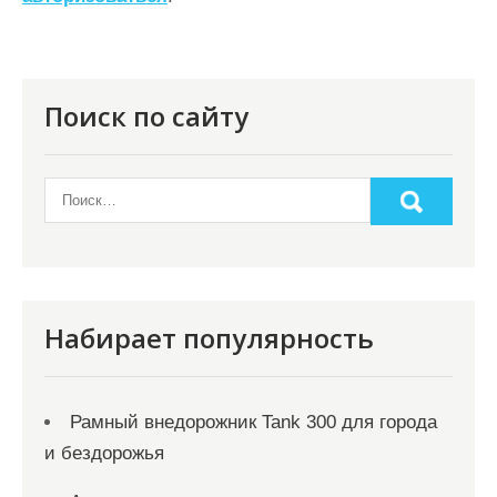
и
я
п
о
Поиск по сайту
з
а
п
и
с
я
Набирает популярность
м
Рамный внедорожник Tank 300 для города
и бездорожья