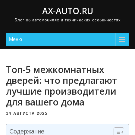
П
AX-AUTO.RU
р
Блог об автомобилях и технических особенностях
о
м
о
Меню
т
а
т
Топ-5 межкомнатных
ь
дверей: что предлагают
к
лучшие производители
с
о
для вашего дома
д
е
14 АВГУСТА 2025
р
ж
Содержание