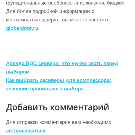
функциональные особенности и, конечно, бюджет.
Для более подробной информации о
межкомнатных дверях, вы можете посетить
globaldoor.ru
.
Н
Аренда ВДС сервера: что нужно знать перед
а
выбором
Как выбрать ресиверы для компрессора:
в
значение правильного выбора.
и
г
Добавить комментарий
а
ц
Для отправки комментария вам необходимо
авторизоваться
.
и