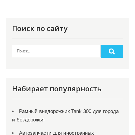
я
п
о
Поиск по сайту
з
а
п
и
с
я
Набирает популярность
м
Рамный внедорожник Tank 300 для города
и бездорожья
Автозапчасти для иностранных