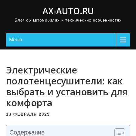
П
AX-AUTO.RU
р
Блог об автомобилях и технических особенностях
о
м
о
Меню
т
а
т
Электрические
ь
полотенцесушители: как
к
выбрать и установить для
с
о
комфорта
д
е
13 ФЕВРАЛЯ 2025
р
ж
Содержание