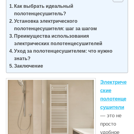
и
Как выбрать идеальный
м
полотенцесушитель?
о
Установка электрического
полотенцесушителя: шаг за шагом
м
Преимущества использования
у
электрических полотенцесушителей
Уход за полотенцесушителем: что нужно
знать?
Заключение
Электриче
ские
полотенце
сушители
— это не
просто
удобное