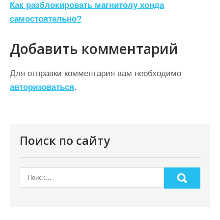
Как разблокировать магнитолу хонда
в
самостоятельно?
и
г
Добавить комментарий
а
ц
Для отправки комментария вам необходимо
авторизоваться
.
и
я
п
о
Поиск по сайту
з
а
п
и