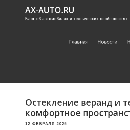
П
AX-AUTO.RU
р
Блог об автомобилях и технических особенностях
о
м
о
Главная
Новости
т
а
т
ь
к
с
о
Остекление веранд и т
д
е
комфортное пространс
р
12 ФЕВРАЛЯ 2025
ж