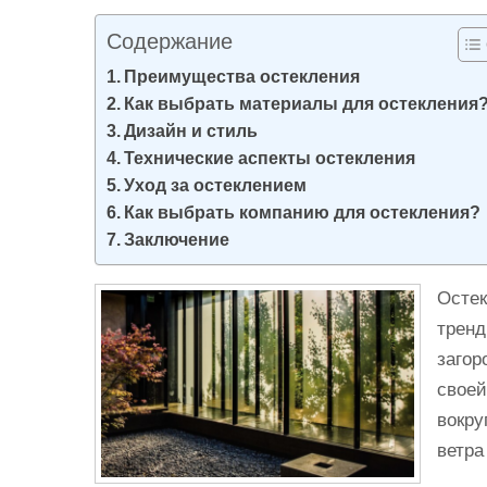
и
Содержание
м
о
Преимущества остекления
Как выбрать материалы для остекления
м
Дизайн и стиль
у
Технические аспекты остекления
Уход за остеклением
Как выбрать компанию для остекления?
Заключение
Остек
тренд
загор
своей
вокру
ветра