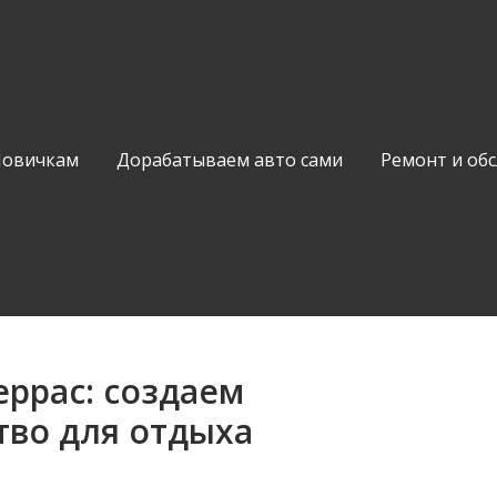
Новичкам
Дорабатываем авто сами
Ремонт и об
еррас: создаем
тво для отдыха