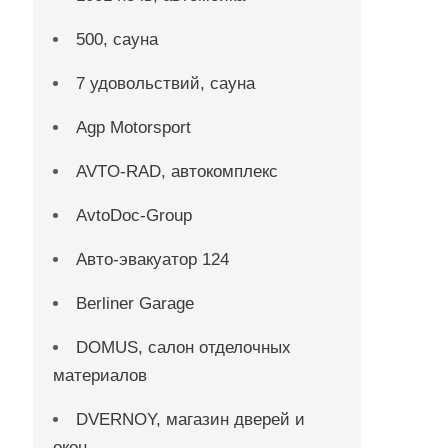
500, сауна
7 удовольствий, сауна
Agp Motorsport
AVTO-RAD, автокомплекс
AvtoDoc-Group
Aвто-эвакуатор 124
Berliner Garage
DOMUS, салон отделочных
материалов
DVERNOY, магазин дверей и
окон