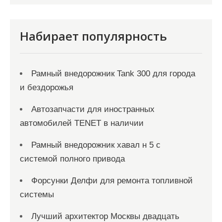
и
с
я
Набирает популярность
м
Рамный внедорожник Tank 300 для города
и бездорожья
Автозапчасти для иностранных
автомобилей TENET в наличии
Рамный внедорожник хавал н 5 с
системой полного привода
Форсунки Делфи для ремонта топливной
системы
Лучший архитектор Москвы двадцать