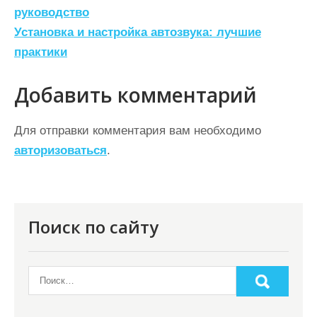
а
руководство
Установка и настройка автозвука: лучшие
в
практики
и
г
Добавить комментарий
а
ц
Для отправки комментария вам необходимо
авторизоваться
.
и
я
п
о
Поиск по сайту
з
а
п