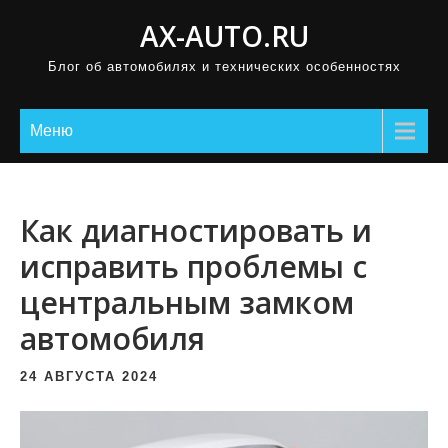
П
AX-AUTO.RU
р
Блог об автомобилях и технических особенностях
о
м
о
Меню
т
а
т
Как диагностировать и
ь
исправить проблемы с
к
центральным замком
с
о
автомобиля
д
е
24 АВГУСТА 2024
р
ж