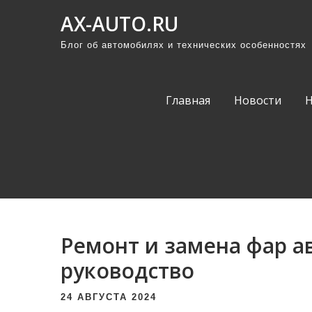
П
AX-AUTO.RU
р
Блог об автомобилях и технических особенностях
о
м
о
Главная
Новости
т
а
т
ь
к
с
о
Ремонт и замена фар а
д
е
руководство
р
24 АВГУСТА 2024
ж