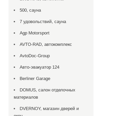
500, сауна
7 удовольствий, сауна
Agp Motorsport
AVTO-RAD, автокомплекс
AvtoDoc-Group
Aвто-эвакуатор 124
Berliner Garage
DOMUS, салон отделочных
материалов
DVERNOY, магазин дверей и
окон