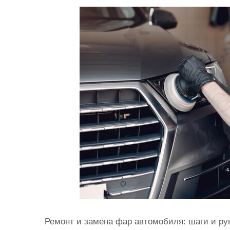
и
м
о
м
у
Ремонт и замена фар автомобиля: шаги и ру