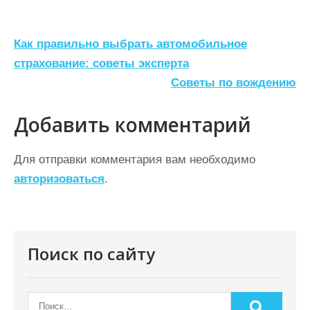
Н
Как правильно выбрать автомобильное
а
страхование: советы эксперта
Советы по вождению
в
и
Добавить комментарий
г
а
Для отправки комментария вам необходимо
ц
авторизоваться
.
и
я
п
Поиск по сайту
о
з