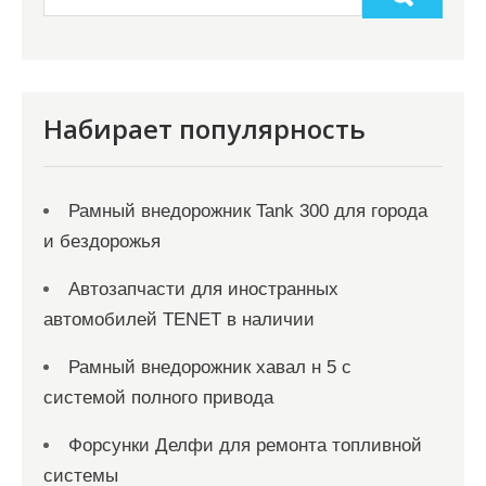
а
п
и
с
Набирает популярность
я
м
Рамный внедорожник Tank 300 для города
и бездорожья
Автозапчасти для иностранных
автомобилей TENET в наличии
Рамный внедорожник хавал н 5 с
системой полного привода
Форсунки Делфи для ремонта топливной
системы