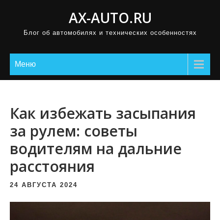
П
AX-AUTO.RU
р
Блог об автомобилях и технических особенностях
о
м
о
Меню
т
а
т
Как избежать засыпания
ь
за рулем: советы
к
водителям на дальние
с
о
расстояния
д
е
24 АВГУСТА 2024
р
ж