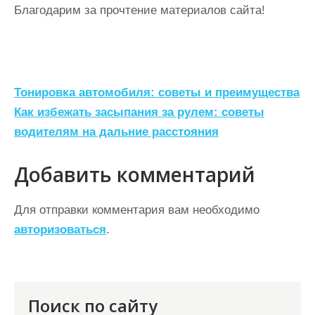
Благодарим за прочтение материалов сайта!
Н
Тонировка автомобиля: советы и преимущества
а
Как избежать засыпания за рулем: советы
водителям на дальние расстояния
в
и
Добавить комментарий
г
а
Для отправки комментария вам необходимо
ц
авторизоваться
.
и
я
п
Поиск по сайту