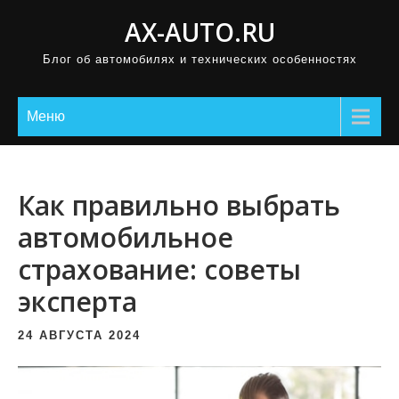
П
AX-AUTO.RU
р
Блог об автомобилях и технических особенностях
о
м
о
Меню
т
а
т
Как правильно выбрать
ь
автомобильное
к
страхование: советы
с
о
эксперта
д
е
24 АВГУСТА 2024
р
ж