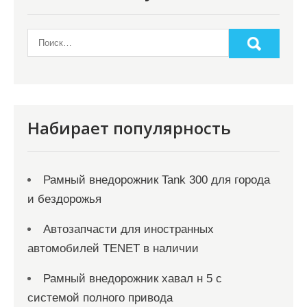
о
з
а
п
и
с
Набирает популярность
я
м
Рамный внедорожник Tank 300 для города
и бездорожья
Автозапчасти для иностранных
автомобилей TENET в наличии
Рамный внедорожник хавал н 5 с
системой полного привода