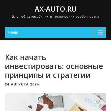
П
AX-AUTO.RU
р
Блог об автомобилях и технических особенностях
о
м
о
Меню
т
а
т
Как начать
ь
инвестировать: основные
к
принципы и стратегии
с
о
24 АВГУСТА 2024
д
е
р
ж