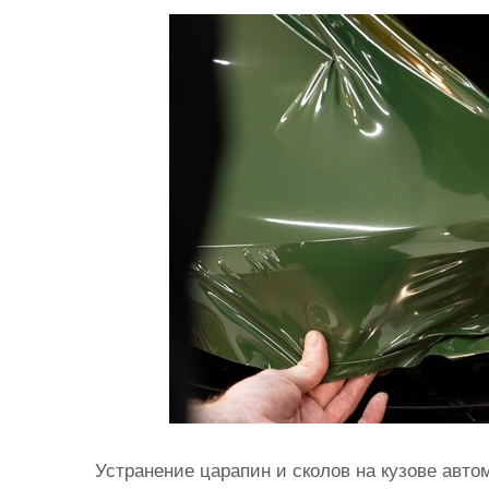
и
м
о
м
у
Устранение царапин и сколов на кузове авто