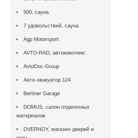
500, сауна
7 удовольствий, сауна
Agp Motorsport
AVTO-RAD, автокомплекс
AvtoDoc-Group
Aвто-эвакуатор 124
Berliner Garage
DOMUS, салон отделочных
материалов
DVERNOY, магазин дверей и
окон