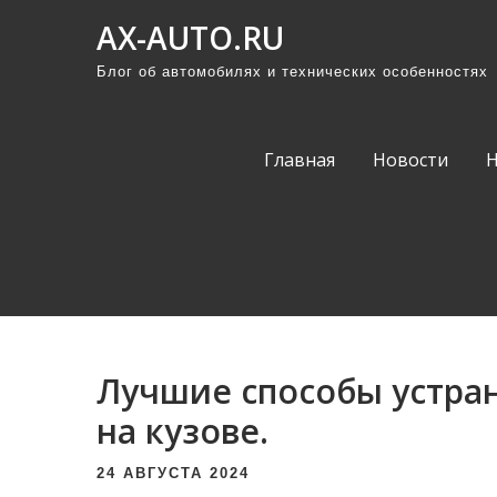
П
AX-AUTO.RU
р
Блог об автомобилях и технических особенностях
о
м
о
Главная
Новости
т
а
т
ь
к
с
о
Лучшие способы устран
д
е
на кузове.
р
24 АВГУСТА 2024
ж