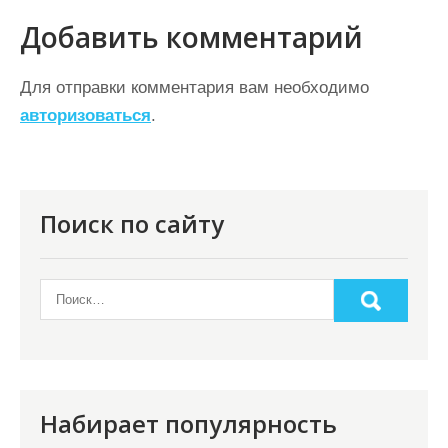
г
Добавить комментарий
а
ц
Для отправки комментария вам необходимо
авторизоваться
.
и
я
п
о
Поиск по сайту
з
а
п
и
с
я
Набирает популярность