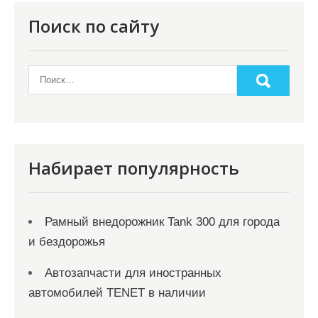
п
о
Поиск по сайту
з
а
п
и
с
я
Набирает популярность
м
Рамный внедорожник Tank 300 для города
и бездорожья
Автозапчасти для иностранных
автомобилей TENET в наличии