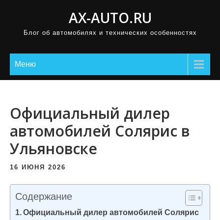
П
AX-AUTO.RU
р
Блог об автомобилях и технических особенностях
о
м
о
Меню
т
а
т
Официальный дилер
ь
автомобилей Солярис в
к
Ульяновске
с
о
16 ИЮНЯ 2026
д
е
Содержание
р
Официальный дилер автомобилей Солярис
ж